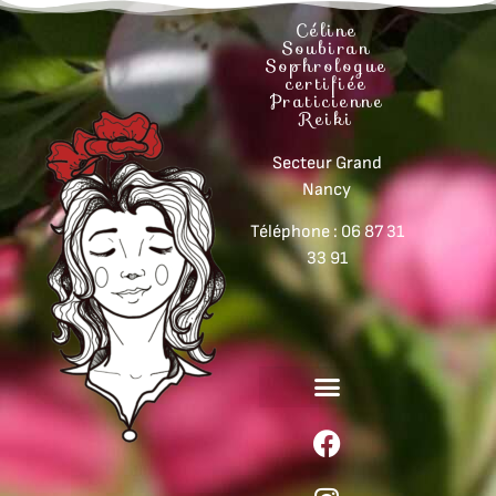
Céline
Soubiran
Sophrologue
certifiée
Praticienne
Reiki
Secteur Grand
Nancy
Téléphone : 06 87 31
33 91