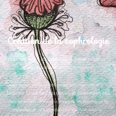
Création de la sophrologie
La sophrologie a été créée dans les années 60 par un
neuropsychiatre, Alfonso Caycedo.
Les inspirations de la sophrologie sont multiples et son
fondateur a puisé dans des techniques qui existaient déjà
dans les années 60, comme l’hypnose, les techniques de
relaxation et de suggestion positive, mais aussi la