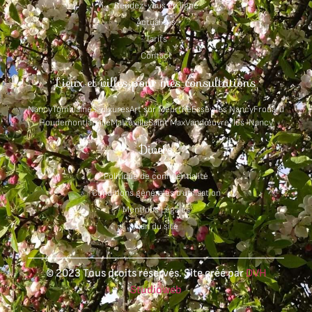
Rendez-vous en ligne
Actualités
Tarifs
Contact
Lieux et villes pour mes consultations
Nancy
Tomblaine
Saulxures
Art sur Meurthe
Essey les Nancy
Frouard
Houdemont
Jarville
Malzéville
Saint Max
Vandœuvre-lès-Nancy
Divers
Politique de confidentialité
Conditions générales d'utilisation
Mentions Légales
Plan du site
© 2023 Tous droits réservés. Site créé par
DVH
Studioweb